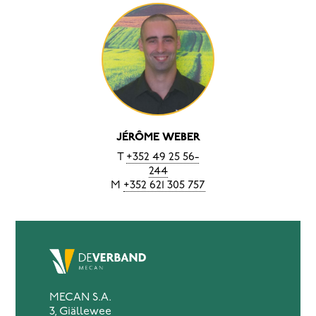
JÉRÔME WEBER
T
+352 49 25 56-
244
M
+352 621 305 757
MECAN S.A.
3, Giällewee