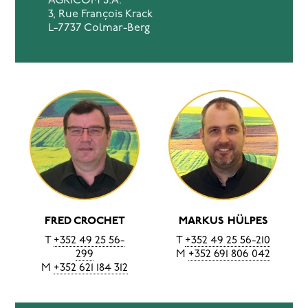
AGRICOM S.A.
3, Rue François Krack
L-7737 Colmar-Berg
FRED CROCHET
MARKUS HÜLPES
T
+352 49 25 56-
T
+352 49 25 56-210
299
M
+352 691 806 042
M
+352 621 184 312