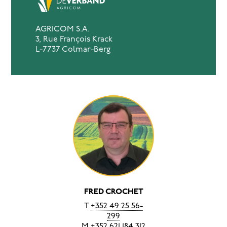
AGRICOM S.A.
3, Rue François Krack
L-7737 Colmar-Berg
FRED CROCHET
T
+352 49 25 56-
299
M
+352 621 184 312