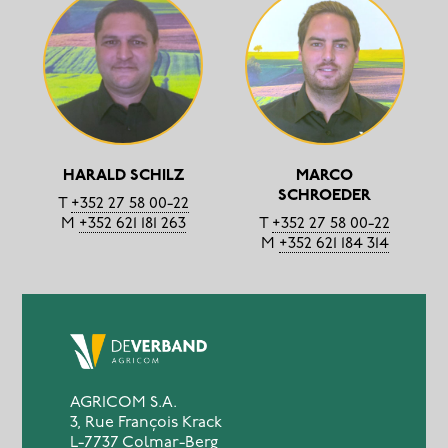
HARALD SCHILZ
MARCO
SCHROEDER
T
+352 27 58 00-22
M
+352 621 181 263
T
+352 27 58 00-22
M
+352 621 184 314
AGRICOM S.A.
3, Rue François Krack
L-7737 Colmar-Berg