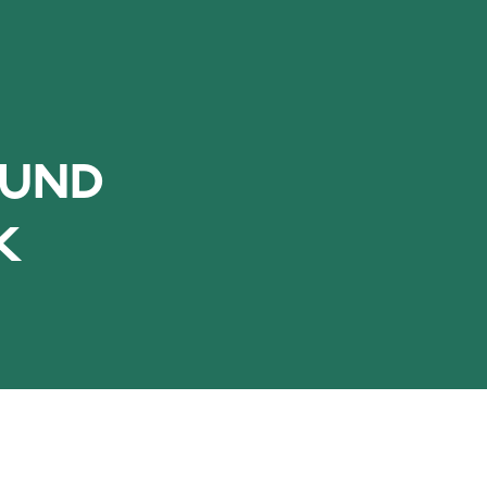
 UND
K