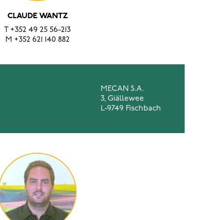
CLAUDE WANTZ
T
+352 49 25 56-213
M
+352 621 140 882
MECAN S.A.
3, Giällewee
L-9749 Fischbach