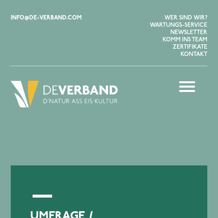
INFO@DE-VERBAND.COM
WER SIND WIR?
WARTUNGS-SERVICE
NEWSLETTER
KOMM INS TEAM
ZERTIFIKATE
KONTAKT
UMFRAGE /