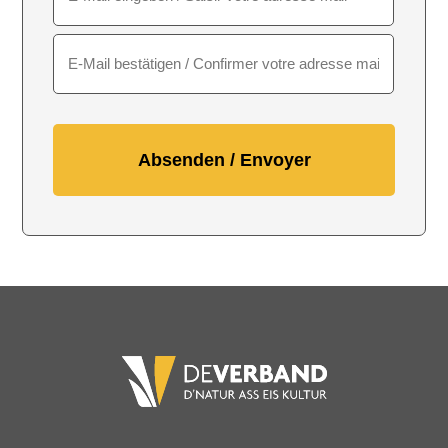
E-
Mail
eingeben
E-
Mail
bestätigen
Alternative: